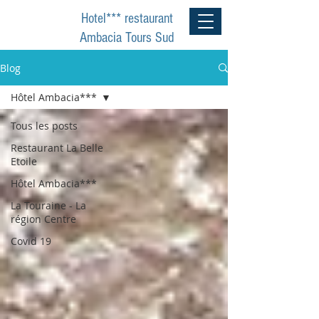
RÉSERVER
Hotel*** restaurant
Ambacia Tours Sud
Blog
Hôtel Ambacia***
Tous les posts
Restaurant La Belle
Etoile
Hôtel Ambacia***
La Touraine - La
région Centre
Covid 19