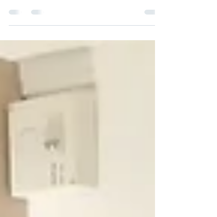
2 magnifiques Zoo à 1h de l'hôtel Ambacia
Tours Sud! Venez découvrir ces magnifiques
animaux : pandas, tigres blancs...