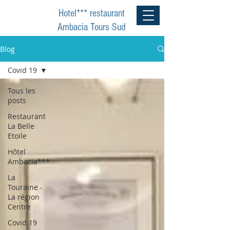
RÉSERVER
Hotel*** restaurant
Ambacia Tours Sud
Blog
Covid 19
Tous les
posts
Restaurant
La Belle
Etoile
Hôtel
Ambacia***
La
Touraine -
La région
Centre
Covid 19